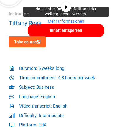
Schaltfläche unten. Bitte beachten Sie,
dass dabei Daten an Drittanbieter
Instructor:
weitergegeben werden.
Mehr Informationen
Tiffany Rose
Inhalt entsperren
Take course
Duration: 5 weeks long
Time commitment: 4-8 hours per week
Subject: Business
Language: English
Video transcript: English
Difficulty: Intermediate
Platform: EdX