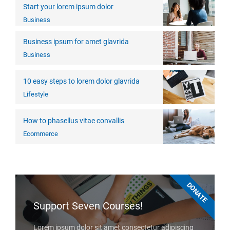
Start your lorem ipsum dolor
Business
Business ipsum for amet glavrida
Business
10 easy steps to lorem dolor glavrida
Lifestyle
How to phasellus vitae convallis
Ecommerce
DONATE
Support Seven Courses!
Lorem ipsum dolor sit amet consectetur adipiscing